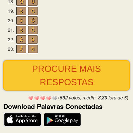
18.
O
U
19.
S
O
20.
S
Ó
21.
S
Ô
22.
À
S
23.
Á
S
PROCURE MAIS
RESPOSTAS
(
592
votos, média:
3,30
fora de 5
)
Download Palavras Conectadas