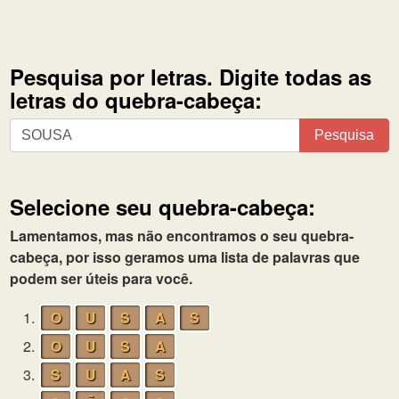
Pesquisa por letras. Digite todas as
letras do quebra-cabeça:
Pesquisa
Pesquisa
por
letras.
Digite
Selecione seu quebra-cabeça:
todas
as
Lamentamos, mas não encontramos o seu quebra-
letras
cabeça, por isso geramos uma lista de palavras que
do
podem ser úteis para você.
quebra-
1.
O
U
S
A
S
cabeça:
2.
O
U
S
A
3.
S
U
A
S