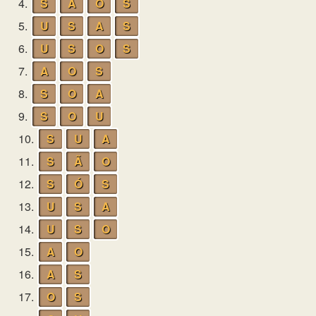
4.
S
Ã
O
S
5.
U
S
A
S
6.
U
S
O
S
7.
A
O
S
8.
S
O
A
9.
S
O
U
10.
S
U
A
11.
S
Ã
O
12.
S
Ó
S
13.
U
S
A
14.
U
S
O
15.
A
O
16.
A
S
17.
O
S