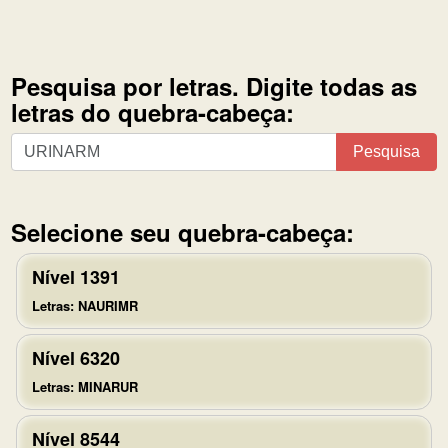
Pesquisa por letras. Digite todas as
letras do quebra-cabeça:
Pesquisa
Pesquisa
por
letras.
Digite
Selecione seu quebra-cabeça:
todas
as
Nível 1391
letras
Letras: NAURIMR
do
quebra-
Nível 6320
cabeça:
Letras: MINARUR
Nível 8544