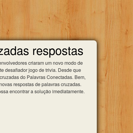
zadas respostas
senvolvedores criaram um novo modo de
te desafiador jogo de trivia. Desde que
s cruzadas do Palavras Conectadas. Bem,
 novas respostas de palavras cruzadas.
ssa encontrar a solução imediatamente.