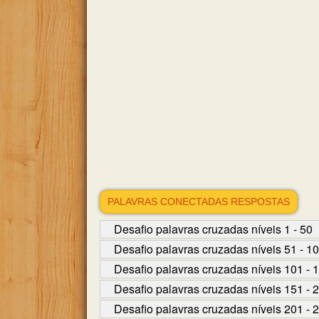
PALAVRAS CONECTADAS RESPOSTAS
Desafio palavras cruzadas níveis 1 - 50
Desafio palavras cruzadas níveis 51 - 1
Desafio palavras cruzadas níveis 101 - 
Desafio palavras cruzadas níveis 151 - 
Desafio palavras cruzadas níveis 201 - 