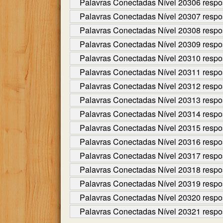
Palavras Conectadas Nível 20306 respo
Palavras Conectadas Nível 20307 respo
Palavras Conectadas Nível 20308 respo
Palavras Conectadas Nível 20309 respo
Palavras Conectadas Nível 20310 respo
Palavras Conectadas Nível 20311 respo
Palavras Conectadas Nível 20312 respo
Palavras Conectadas Nível 20313 respo
Palavras Conectadas Nível 20314 respo
Palavras Conectadas Nível 20315 respo
Palavras Conectadas Nível 20316 respo
Palavras Conectadas Nível 20317 respo
Palavras Conectadas Nível 20318 respo
Palavras Conectadas Nível 20319 respo
Palavras Conectadas Nível 20320 respo
Palavras Conectadas Nível 20321 respo