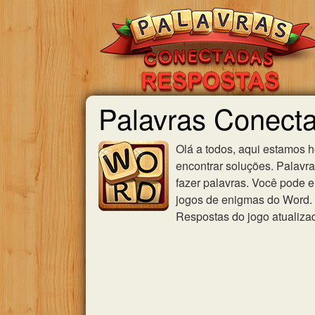
Palavras Conecta
Olá a todos, aqui estamos 
encontrar soluções. Palavr
fazer palavras. Você pode e
jogos de enigmas do Word. U
Respostas do jogo atualiza