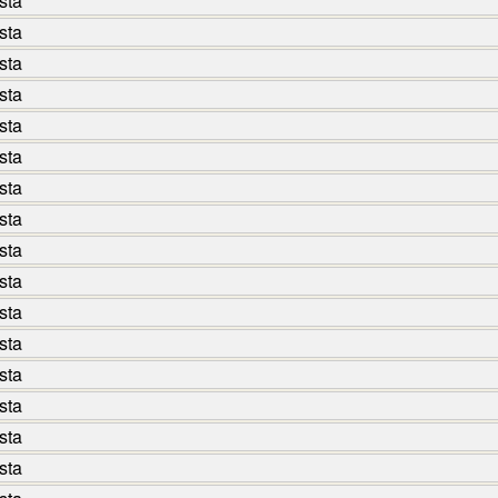
sta
sta
sta
sta
sta
sta
sta
sta
sta
sta
sta
sta
sta
sta
sta
sta