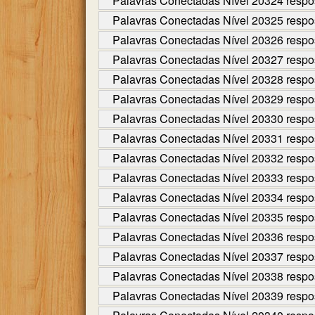
Palavras Conectadas Nível 20324 respo
Palavras Conectadas Nível 20325 respo
Palavras Conectadas Nível 20326 respo
Palavras Conectadas Nível 20327 respo
Palavras Conectadas Nível 20328 respo
Palavras Conectadas Nível 20329 respo
Palavras Conectadas Nível 20330 respo
Palavras Conectadas Nível 20331 respo
Palavras Conectadas Nível 20332 respo
Palavras Conectadas Nível 20333 respo
Palavras Conectadas Nível 20334 respo
Palavras Conectadas Nível 20335 respo
Palavras Conectadas Nível 20336 respo
Palavras Conectadas Nível 20337 respo
Palavras Conectadas Nível 20338 respo
Palavras Conectadas Nível 20339 respo