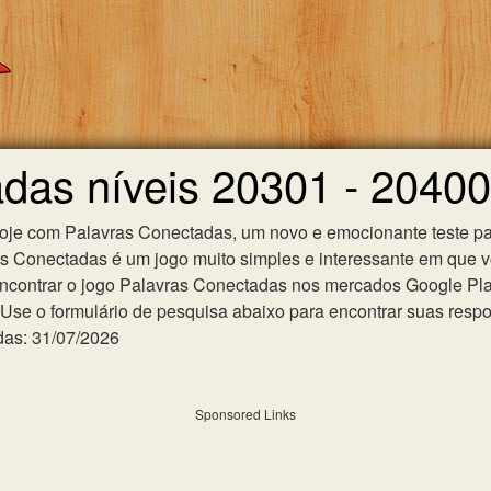
das níveis 20301 - 20400
hoje com Palavras Conectadas, um novo e emocionante teste pa
as Conectadas é um jogo muito simples e interessante em que 
ncontrar o jogo Palavras Conectadas nos mercados Google Play 
se o formulário de pesquisa abaixo para encontrar suas respost
das: 31/07/2026
Sponsored Links