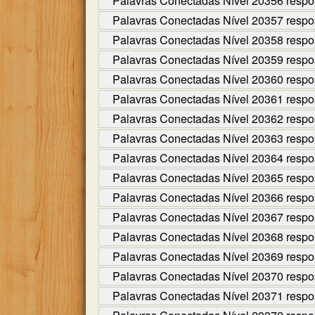
Palavras Conectadas Nível 20356 respo
Palavras Conectadas Nível 20357 respo
Palavras Conectadas Nível 20358 respo
Palavras Conectadas Nível 20359 respo
Palavras Conectadas Nível 20360 respo
Palavras Conectadas Nível 20361 respo
Palavras Conectadas Nível 20362 respo
Palavras Conectadas Nível 20363 respo
Palavras Conectadas Nível 20364 respo
Palavras Conectadas Nível 20365 respo
Palavras Conectadas Nível 20366 respo
Palavras Conectadas Nível 20367 respo
Palavras Conectadas Nível 20368 respo
Palavras Conectadas Nível 20369 respo
Palavras Conectadas Nível 20370 respo
Palavras Conectadas Nível 20371 respo