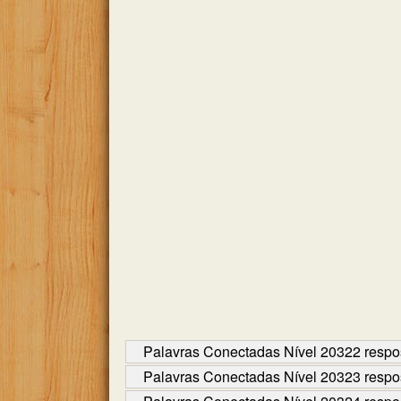
Palavras Conectadas Nível 20322 respo
Palavras Conectadas Nível 20323 respo