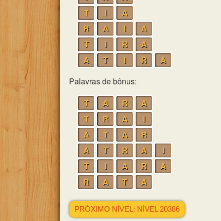
T
I
A
R
A
I
A
T
I
R
A
A
T
I
R
A
Palavras de bônus:
T
A
R
A
T
R
A
I
A
T
A
R
A
T
R
A
I
T
I
A
R
A
R
A
T
A
PRÓXIMO NÍVEL: NÍVEL 20386