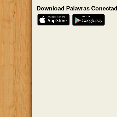
Download Palavras Conecta