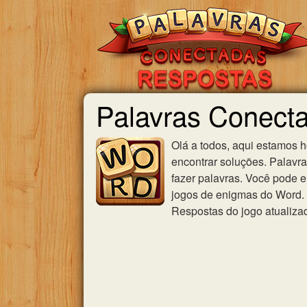
Palavras Conect
Olá a todos, aqui estamos 
encontrar soluções. Palavr
fazer palavras. Você pode e
jogos de enigmas do Word. U
Respostas do jogo atualiza