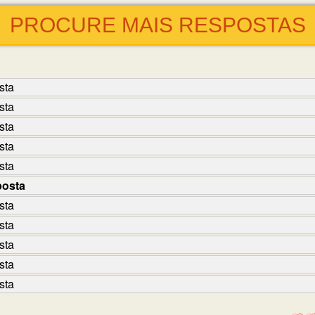
PROCURE MAIS RESPOSTAS
sta
sta
sta
sta
sta
posta
sta
sta
sta
sta
sta