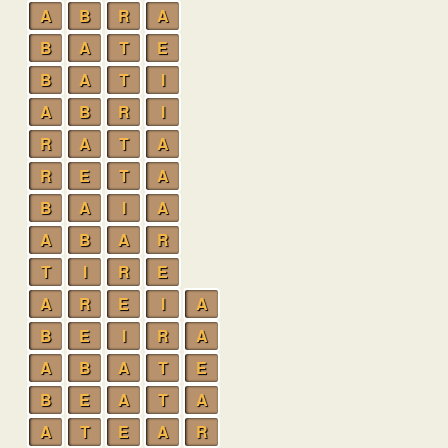
A
B
R
A
B
A
T
E
B
A
T
I
A
B
R
I
R
A
T
A
R
E
T
A
B
A
I
A
A
B
A
R
T
I
R
E
A
R
E
I
A
B
E
I
R
A
A
B
A
T
E
B
E
A
T
A
A
T
E
A
R