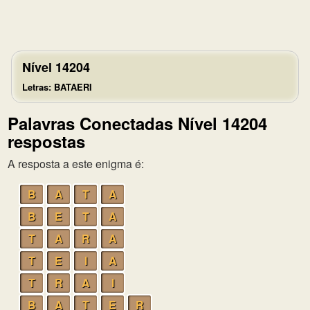
Nível 14204
Letras: BATAERI
Palavras Conectadas Nível 14204
respostas
A resposta a este enigma é:
B
A
T
A
B
E
T
A
T
A
R
A
T
E
I
A
T
R
A
I
B
A
T
E
R