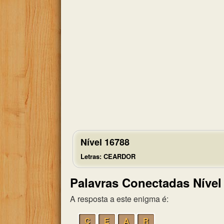
Nível 16788
Letras: CEARDOR
Palavras Conectadas Nível
A resposta a este enigma é:
C
E
A
R