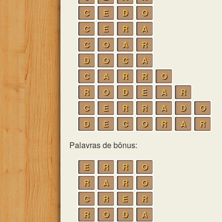
C
E
D
O
C
E
R
A
C
O
A
R
D
O
C
A
C
A
R
R
O
R
O
D
E
A
R
C
E
R
R
A
D
O
D
E
C
O
R
A
R
Palavras de bônus:
E
R
R
O
R
A
R
O
C
R
E
R
R
O
D
A