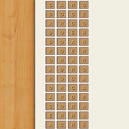
C
A
R
O
D
O
C
E
A
R
C
O
D
O
E
R
D
O
A
R
R
O
E
R
O
R
A
R
A
D
R
O
R
O
C
A
O
R
C
A
A
R
D
E
C
O
R
A
E
R
R
A
A
C
R
E