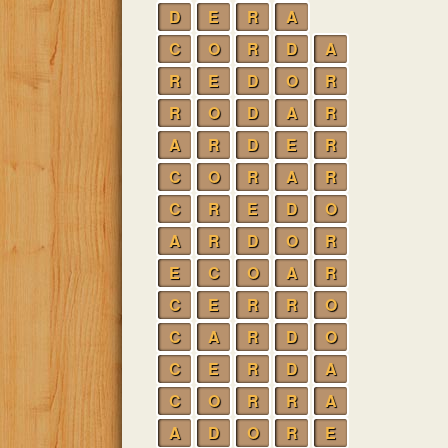
D
E
R
A
C
O
R
D
A
R
E
D
O
R
R
O
D
A
R
A
R
D
E
R
C
O
R
A
R
C
R
E
D
O
A
R
D
O
R
E
C
O
A
R
C
E
R
R
O
C
A
R
D
O
C
E
R
D
A
C
O
R
R
A
A
D
O
R
E