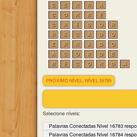
C
E
R
R
A
C
O
R
R
E
C
R
E
D
O
R
R
E
C
A
D
O
E
R
R
A
D
O
A
C
O
R
D
E
R
E
C
O
R
D
A
PRÓXIMO NÍVEL: NÍVEL 16789
Selecione níveis:
Palavras Conectadas Nível 16783 respo
Palavras Conectadas Nível 16784 respo