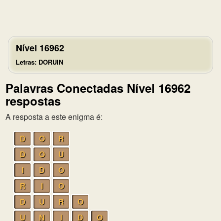
Nível 16962
Letras: DORUIN
Palavras Conectadas Nível 16962
respostas
A resposta a este enigma é:
D
O
R
D
O
U
I
D
O
R
I
O
D
U
R
O
U
N
I
D
O