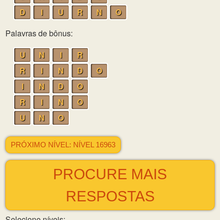
D
I
U
R
N
O
Palavras de bônus:
U
N
I
R
R
I
N
D
O
I
N
D
O
R
I
N
O
U
N
O
PRÓXIMO NÍVEL: NÍVEL 16963
PROCURE MAIS
RESPOSTAS
Selecione níveis: