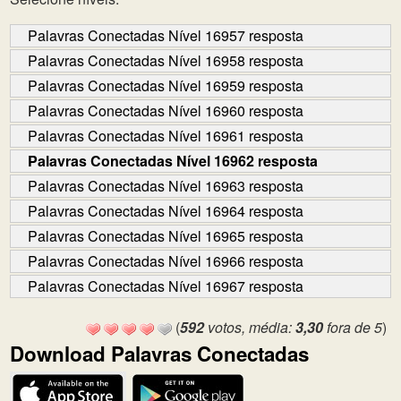
Palavras Conectadas Nível 16957 resposta
Palavras Conectadas Nível 16958 resposta
Palavras Conectadas Nível 16959 resposta
Palavras Conectadas Nível 16960 resposta
Palavras Conectadas Nível 16961 resposta
Palavras Conectadas Nível 16962 resposta
Palavras Conectadas Nível 16963 resposta
Palavras Conectadas Nível 16964 resposta
Palavras Conectadas Nível 16965 resposta
Palavras Conectadas Nível 16966 resposta
Palavras Conectadas Nível 16967 resposta
(
592
votos, média:
3,30
fora de 5
)
Download Palavras Conectadas