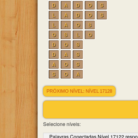
D
A
D
O
S
L
A
D
O
S
L
A
O
S
O
S
L
O
D
O
S
D
A
S
A
O
S
S
O
A
PRÓXIMO NÍVEL: NÍVEL 17128
Selecione níveis:
Palavras Conectadas Nível 17122 respo