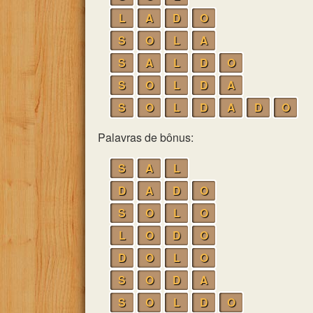
L
A
D
O
S
O
L
A
S
A
L
D
O
S
O
L
D
A
S
O
L
D
A
D
O
Palavras de bônus:
S
A
L
D
A
D
O
S
O
L
O
L
O
D
O
D
O
L
O
S
O
D
A
S
O
L
D
O