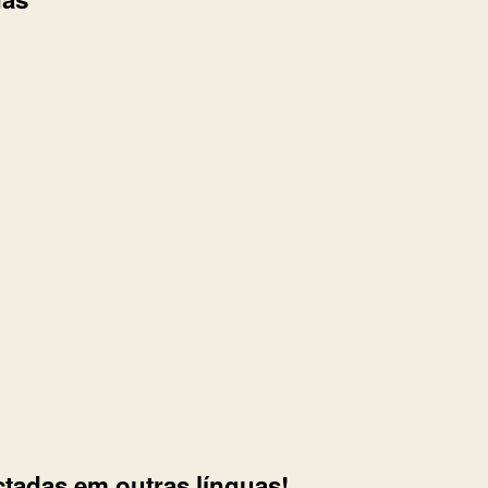
tadas em outras línguas!