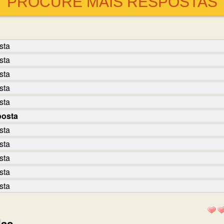
PROCURE MAIS RESPOSTAS
sta
sta
sta
sta
sta
posta
sta
sta
sta
sta
sta
das