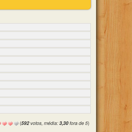
(
592
votos, média:
3,30
fora de 5
)