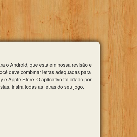
ra o Android, que está em nossa revisão e
você deve combinar letras adequadas para
e Apple Store. O aplicativo foi criado por
as. Insira todas as letras do seu jogo.