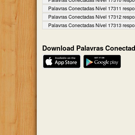
Palavras Conectadas Nível 17311 respo
Palavras Conectadas Nível 17312 respo
Palavras Conectadas Nível 17313 respo
Download Palavras Conecta