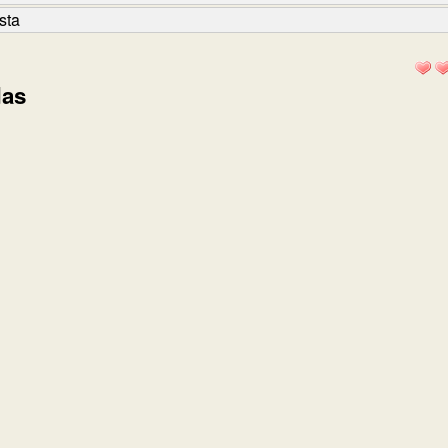
sta
das