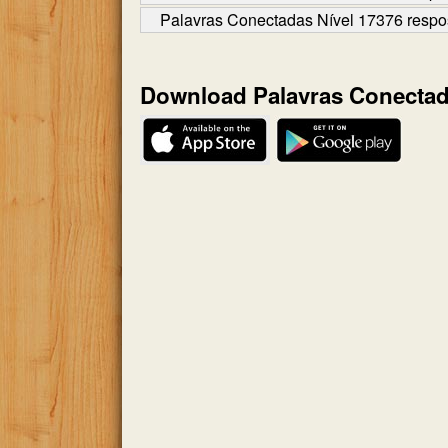
Palavras Conectadas Nível 17376 respo
Download Palavras Conecta