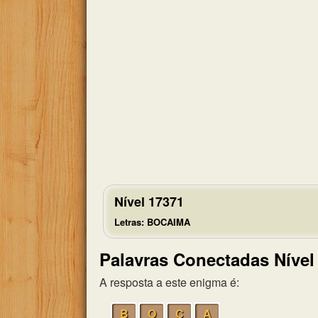
Nível 17371
Letras: BOCAIMA
Palavras Conectadas Nível
A resposta a este enigma é:
B
O
C
A