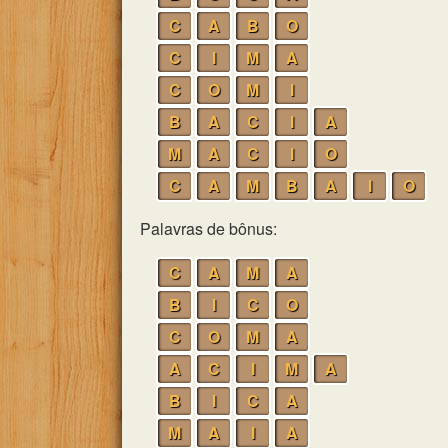
C
A
B
O
C
I
M
A
C
O
M
I
B
A
C
I
A
M
A
C
I
O
C
A
M
B
A
I
O
Palavras de bônus:
C
A
M
A
B
I
C
O
C
O
M
A
A
C
I
M
A
B
I
C
A
M
A
I
A