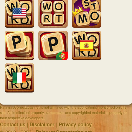
PalavrasConectadas.net is not affiliated with the applications mentioned on this
site. All intellectual property, trademarks, and copyrighted material is property of
their respective developers.
|
|
Contact us
Disclaimer
Privacy policy
© 2018 - 2026 ·