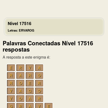
Nível 17516
Letras: ERVAROG
Palavras Conectadas Nível 17516
respostas
A resposta a este enigma é:
E
R
V
A
R
A
R
O
R
O
E
R
V
A
G
O
V
O
A
R
G
R
A
V
E