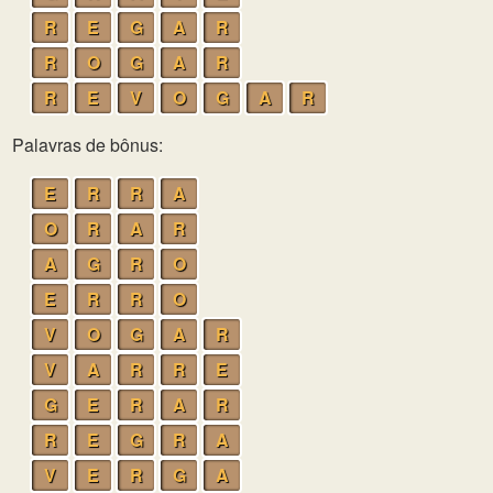
R
E
G
A
R
R
O
G
A
R
R
E
V
O
G
A
R
Palavras de bônus:
E
R
R
A
O
R
A
R
A
G
R
O
E
R
R
O
V
O
G
A
R
V
A
R
R
E
G
E
R
A
R
R
E
G
R
A
V
E
R
G
A