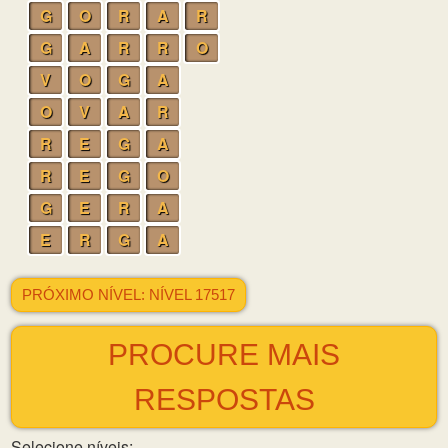
G
O
R
A
R
G
A
R
R
O
V
O
G
A
O
V
A
R
R
E
G
A
R
E
G
O
G
E
R
A
E
R
G
A
PRÓXIMO NÍVEL: NÍVEL 17517
PROCURE MAIS
RESPOSTAS
Selecione níveis: