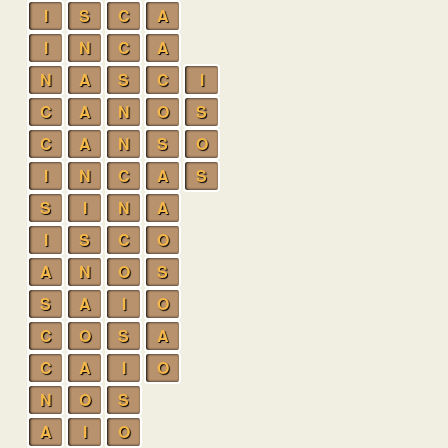
I
S
C
A
I
N
C
A
N
A
S
C
I
C
A
N
O
S
C
A
N
S
O
I
N
C
A
S
S
I
N
A
I
S
C
O
A
N
O
S
S
A
I
O
C
O
S
A
C
A
I
O
N
O
S
A
I
O