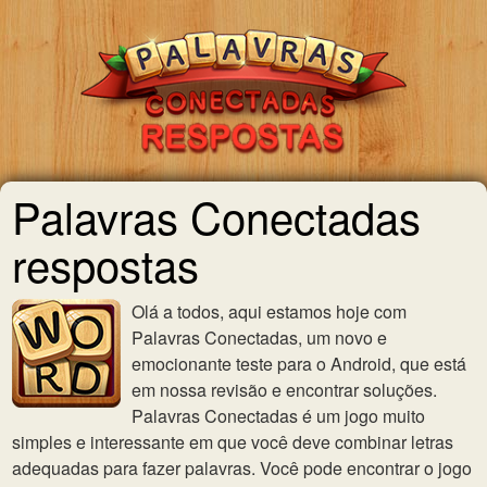
Palavras Conectadas
respostas
Olá a todos, aqui estamos hoje com
Palavras Conectadas, um novo e
emocionante teste para o Android, que está
em nossa revisão e encontrar soluções.
Palavras Conectadas é um jogo muito
simples e interessante em que você deve combinar letras
adequadas para fazer palavras. Você pode encontrar o jogo