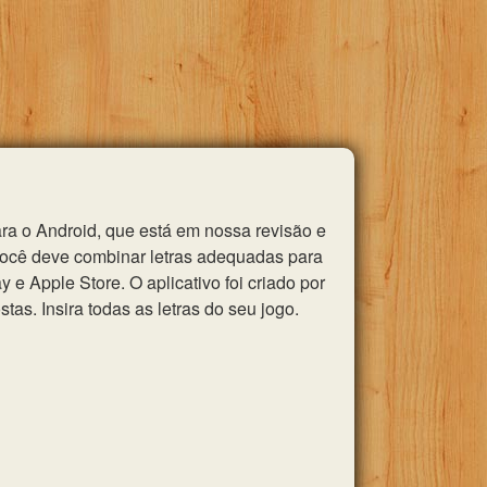
ra o Android, que está em nossa revisão e
você deve combinar letras adequadas para
e Apple Store. O aplicativo foi criado por
as. Insira todas as letras do seu jogo.