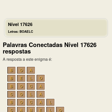
Nível 17626
Letras: BOAELC
Palavras Conectadas Nível 17626
respostas
A resposta a este enigma é:
B
O
A
B
E
L
O
B
O
C
A
C
O
L
A
B
O
C
A
L
C
A
B
E
L
O