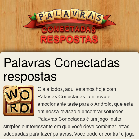
Palavras Conectadas
respostas
Olá a todos, aqui estamos hoje com
Palavras Conectadas, um novo e
emocionante teste para o Android, que está
em nossa revisão e encontrar soluções.
Palavras Conectadas é um jogo muito
simples e interessante em que você deve combinar letras
adequadas para fazer palavras. Você pode encontrar o jogo