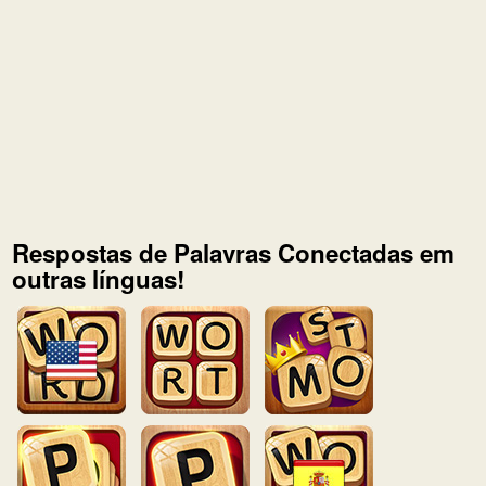
Respostas de Palavras Conectadas em
outras línguas!