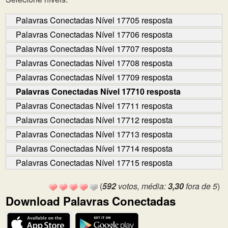
Palavras Conectadas Nível 17705 resposta
Palavras Conectadas Nível 17706 resposta
Palavras Conectadas Nível 17707 resposta
Palavras Conectadas Nível 17708 resposta
Palavras Conectadas Nível 17709 resposta
Palavras Conectadas Nível 17710 resposta
Palavras Conectadas Nível 17711 resposta
Palavras Conectadas Nível 17712 resposta
Palavras Conectadas Nível 17713 resposta
Palavras Conectadas Nível 17714 resposta
Palavras Conectadas Nível 17715 resposta
(
592
votos, média:
3,30
fora de 5
)
Download Palavras Conectadas