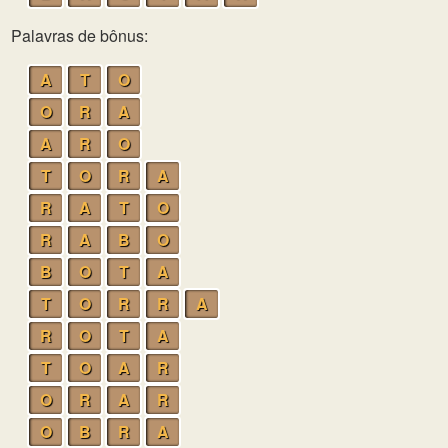
Palavras de bônus:
A
T
O
O
R
A
A
R
O
T
O
R
A
R
A
T
O
R
A
B
O
B
O
T
A
T
O
R
R
A
R
O
T
A
T
O
A
R
O
R
A
R
O
B
R
A