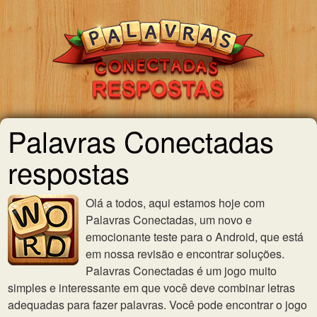
Palavras Conectadas
respostas
Olá a todos, aqui estamos hoje com
Palavras Conectadas, um novo e
emocionante teste para o Android, que está
em nossa revisão e encontrar soluções.
Palavras Conectadas é um jogo muito
simples e interessante em que você deve combinar letras
adequadas para fazer palavras. Você pode encontrar o jogo