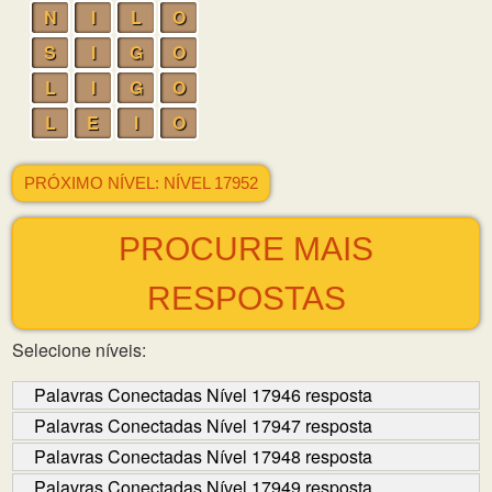
N
I
L
O
S
I
G
O
L
I
G
O
L
E
I
O
PRÓXIMO NÍVEL: NÍVEL 17952
PROCURE MAIS
RESPOSTAS
Selecione níveis:
Palavras Conectadas Nível 17946 resposta
Palavras Conectadas Nível 17947 resposta
Palavras Conectadas Nível 17948 resposta
Palavras Conectadas Nível 17949 resposta