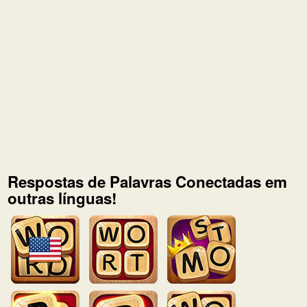
Respostas de Palavras Conectadas em
outras línguas!