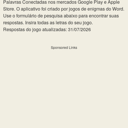
Palavras Conectadas nos mercados Google Play e Apple
Store. O aplicativo foi criado por jogos de enigmas do Word.
Use o formulário de pesquisa abaixo para encontrar suas
respostas. Insira todas as letras do seu jogo.
Respostas do jogo atualizadas: 31/07/2026
Sponsored Links