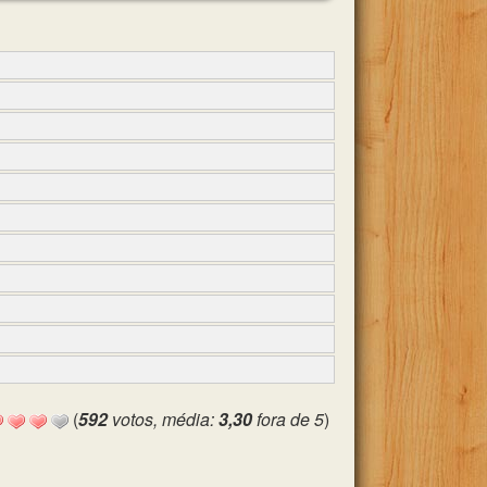
(
592
votos, média:
3,30
fora de 5
)