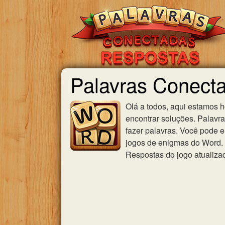
Palavras Conect
Olá a todos, aqui estamos 
encontrar soluções. Palavr
fazer palavras. Você pode e
jogos de enigmas do Word. U
Respostas do jogo atualiza