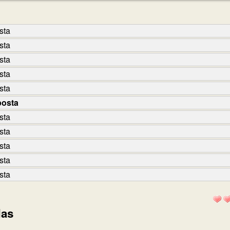
sta
sta
sta
sta
sta
posta
sta
sta
sta
sta
sta
das