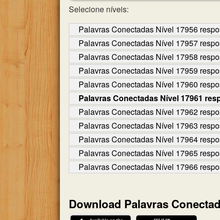
Selecione níveis:
Palavras Conectadas Nível 17956 respo
Palavras Conectadas Nível 17957 respo
Palavras Conectadas Nível 17958 respo
Palavras Conectadas Nível 17959 respo
Palavras Conectadas Nível 17960 respo
Palavras Conectadas Nível 17961 res
Palavras Conectadas Nível 17962 respo
Palavras Conectadas Nível 17963 respo
Palavras Conectadas Nível 17964 respo
Palavras Conectadas Nível 17965 respo
Palavras Conectadas Nível 17966 respo
Download Palavras Conecta