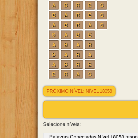
A
B
R
E
S
B
A
R
E
S
A
B
R
A
S
S
A
B
E
A
B
A
R
S
A
R
A
A
B
R
E
E
R
A
S
PRÓXIMO NÍVEL: NÍVEL 18059
Selecione níveis:
Palavras Conectadas Nível 18053 respo