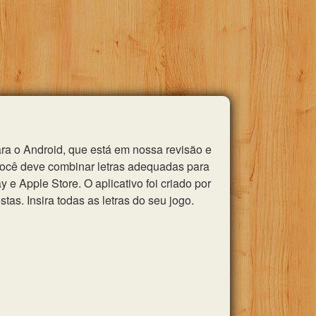
ra o Android, que está em nossa revisão e
você deve combinar letras adequadas para
e Apple Store. O aplicativo foi criado por
as. Insira todas as letras do seu jogo.