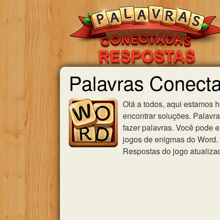
Palavras Conect
Olá a todos, aqui estamos 
encontrar soluções. Palavr
fazer palavras. Você pode e
jogos de enigmas do Word. U
Respostas do jogo atualiza