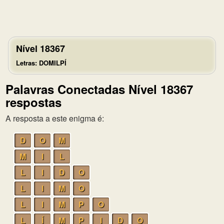
Nível 18367
Letras: DOMILPÍ
Palavras Conectadas Nível 18367
respostas
A resposta a este enigma é:
D
O
M
M
I
L
L
I
D
O
L
I
M
O
L
I
M
P
O
L
Í
M
P
I
D
O