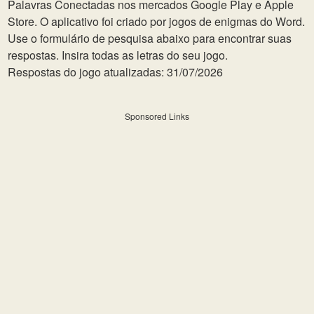
Palavras Conectadas nos mercados Google Play e Apple
Store. O aplicativo foi criado por jogos de enigmas do Word.
Use o formulário de pesquisa abaixo para encontrar suas
respostas. Insira todas as letras do seu jogo.
Respostas do jogo atualizadas: 31/07/2026
Sponsored Links