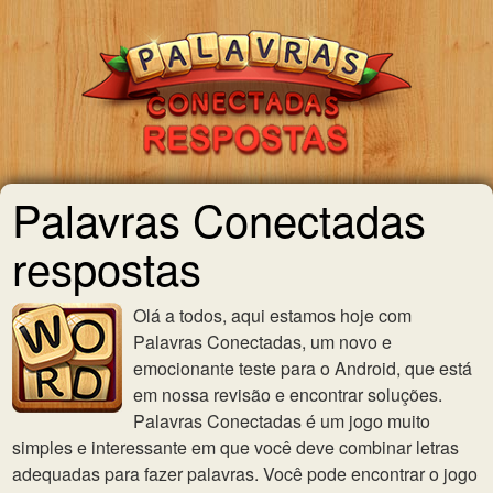
Palavras Conectadas
respostas
Olá a todos, aqui estamos hoje com
Palavras Conectadas, um novo e
emocionante teste para o Android, que está
em nossa revisão e encontrar soluções.
Palavras Conectadas é um jogo muito
simples e interessante em que você deve combinar letras
adequadas para fazer palavras. Você pode encontrar o jogo