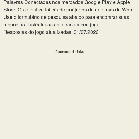
Palavras Conectadas nos mercados Google Play e Apple
Store. O aplicativo foi criado por jogos de enigmas do Word.
Use o formulário de pesquisa abaixo para encontrar suas
respostas. Insira todas as letras do seu jogo.
Respostas do jogo atualizadas: 31/07/2026
Sponsored Links