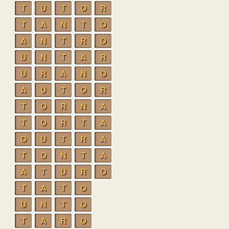
T
U
T
O
R
T
A
N
T
O
A
N
T
R
O
U
N
T
A
R
U
R
A
N
O
A
U
T
O
R
T
O
R
N
A
T
O
R
T
A
O
U
T
R
A
T
O
N
T
A
A
T
U
R
O
T
A
T
O
U
N
T
O
T
A
R
O