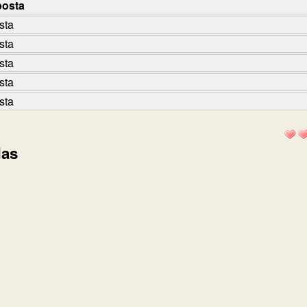
posta
sta
sta
sta
sta
sta
das