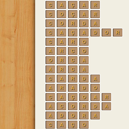
C
A
Ç
A
R
C
O
Ç
A
R
C
O
R
D
A
C
A
Ç
A
D
O
R
C
A
R
O
A
R
C
O
O
R
C
A
A
R
C
A
C
A
R
D
A
A
R
A
D
O
C
A
Ç
O
A
R
A
C
O
R
D
A
A
D
O
R
A
C
A
Ç
O