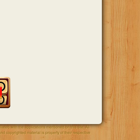
iated with the applications mentioned on this site. All
and copyrighted material is property of their respective