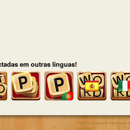
tadas em outras línguas!
PalavrasConectadas.net is not affil
intellectual property, trademarks, 
developers.