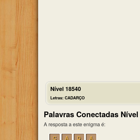
Nível 18540
Letras: CADARÇO
Palavras Conectadas Nível
A resposta a este enigma é:
C
A
D
A