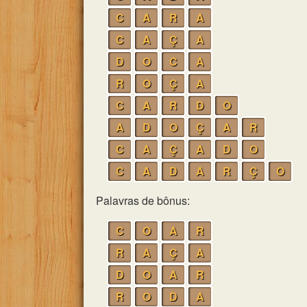
C
A
R
A
C
A
Ç
A
D
O
C
A
R
O
Ç
A
C
A
R
D
O
A
D
O
Ç
A
R
C
A
Ç
A
D
O
C
A
D
A
R
Ç
O
Palavras de bônus:
C
O
A
R
R
A
Ç
A
D
O
A
R
R
O
D
A