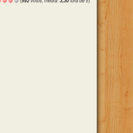
(
592
votos, média:
3,30
fora de 5
)