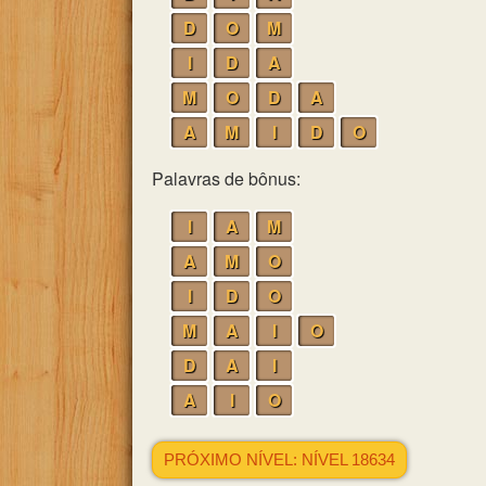
D
O
M
I
D
A
M
O
D
A
A
M
I
D
O
Palavras de bônus:
I
A
M
A
M
O
I
D
O
M
A
I
O
D
A
I
A
I
O
PRÓXIMO NÍVEL: NÍVEL 18634