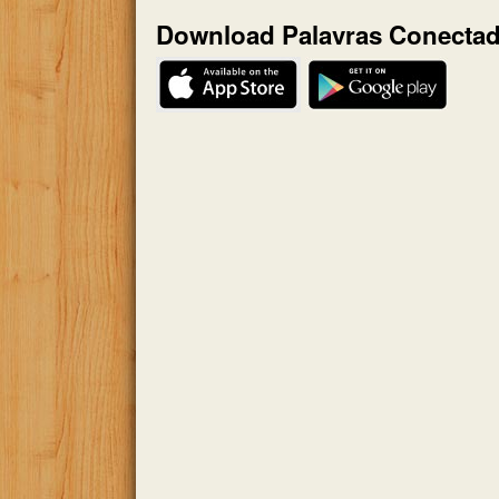
Download Palavras Conecta