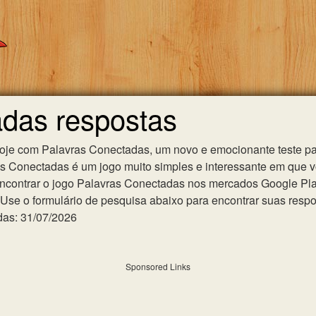
adas respostas
hoje com Palavras Conectadas, um novo e emocionante teste pa
as Conectadas é um jogo muito simples e interessante em que 
ncontrar o jogo Palavras Conectadas nos mercados Google Play 
se o formulário de pesquisa abaixo para encontrar suas respost
das: 31/07/2026
Sponsored Links