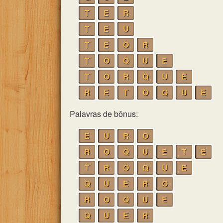
T
E
R
T
E
U
T
E
O
R
T
O
Q
U
E
T
O
R
Q
U
E
R
E
T
O
Q
U
E
Palavras de bônus:
E
U
R
O
R
O
Q
U
E
T
E
T
R
O
Q
U
E
Q
U
E
R
O
R
O
Q
U
E
Q
U
E
R