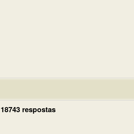
 18743 respostas