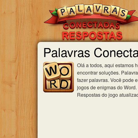
Palavras Conect
Olá a todos, aqui estamos 
encontrar soluções. Palavr
fazer palavras. Você pode e
jogos de enigmas do Word. U
Respostas do jogo atualiza