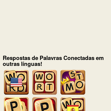
Respostas de Palavras Conectadas em
outras línguas!