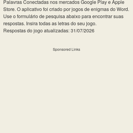
Palavras Conectadas nos mercados Google Play e Apple
Store. O aplicativo foi criado por jogos de enigmas do Word.
Use o formulário de pesquisa abaixo para encontrar suas
respostas. Insira todas as letras do seu jogo.
Respostas do jogo atualizadas: 31/07/2026
Sponsored Links