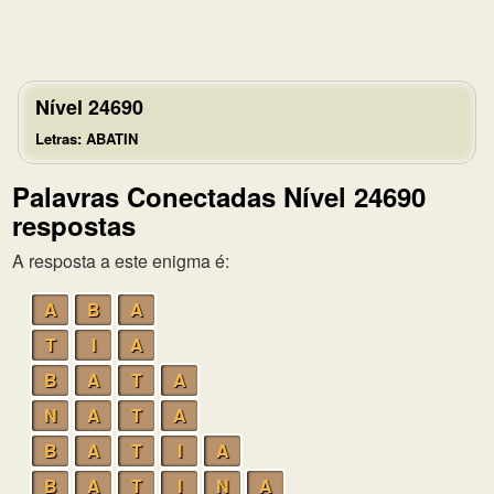
Nível 24690
Letras: ABATIN
Palavras Conectadas Nível 24690
respostas
A resposta a este enigma é:
A
B
A
T
I
A
B
A
T
A
N
A
T
A
B
A
T
I
A
B
A
T
I
N
A