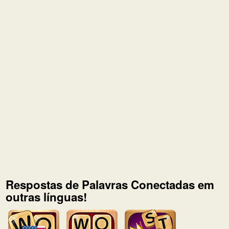
Respostas de Palavras Conectadas em
outras línguas!