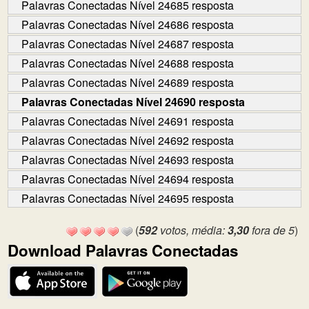
Palavras Conectadas Nível 24685 resposta
Palavras Conectadas Nível 24686 resposta
Palavras Conectadas Nível 24687 resposta
Palavras Conectadas Nível 24688 resposta
Palavras Conectadas Nível 24689 resposta
Palavras Conectadas Nível 24690 resposta
Palavras Conectadas Nível 24691 resposta
Palavras Conectadas Nível 24692 resposta
Palavras Conectadas Nível 24693 resposta
Palavras Conectadas Nível 24694 resposta
Palavras Conectadas Nível 24695 resposta
(
592
votos, média:
3,30
fora de 5
)
Download Palavras Conectadas