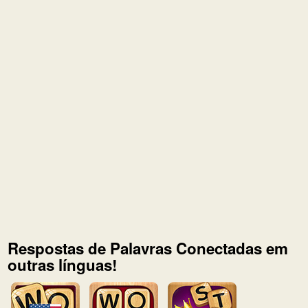
Respostas de Palavras Conectadas em
outras línguas!