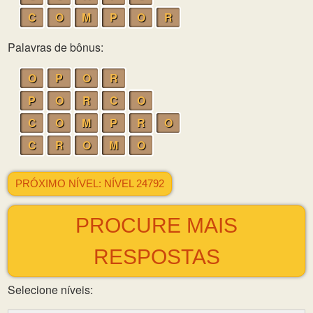
C
O
M
P
O
R
Palavras de bônus:
O
P
O
R
P
O
R
C
O
C
O
M
P
R
O
C
R
O
M
O
PRÓXIMO NÍVEL: NÍVEL 24792
PROCURE MAIS
RESPOSTAS
Selecione níveis: