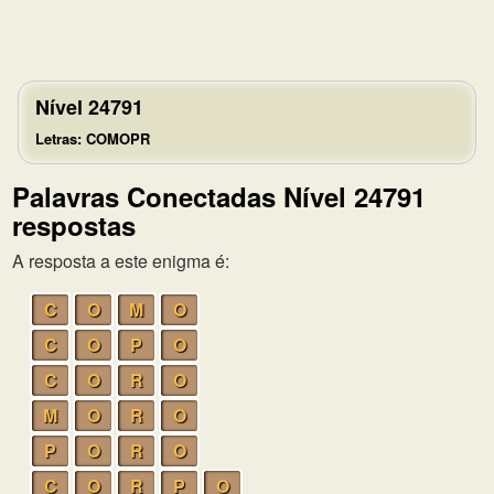
Nível 24791
Letras: COMOPR
Palavras Conectadas Nível 24791
respostas
A resposta a este enigma é:
C
O
M
O
C
O
P
O
C
O
R
O
M
O
R
O
P
O
R
O
C
O
R
P
O