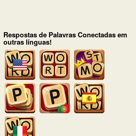
Respostas de Palavras Conectadas em
outras línguas!