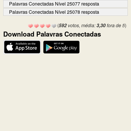
Palavras Conectadas Nível 25077 resposta
Palavras Conectadas Nível 25078 resposta
(
592
votos, média:
3,30
fora de 5
)
Download Palavras Conectadas