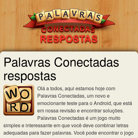
Palavras Conectadas
respostas
Olá a todos, aqui estamos hoje com
Palavras Conectadas, um novo e
emocionante teste para o Android, que está
em nossa revisão e encontrar soluções.
Palavras Conectadas é um jogo muito
simples e interessante em que você deve combinar letras
adequadas para fazer palavras. Você pode encontrar o jogo