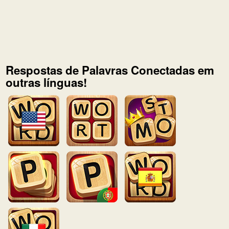
Respostas de Palavras Conectadas em
outras línguas!