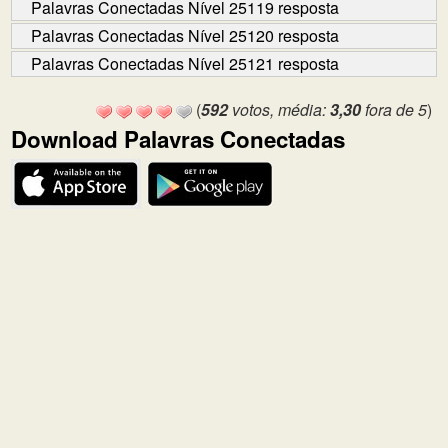
Palavras Conectadas Nível 25119 resposta
Palavras Conectadas Nível 25120 resposta
Palavras Conectadas Nível 25121 resposta
(
592
votos, média:
3,30
fora de 5
)
Download Palavras Conectadas