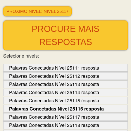
PRÓXIMO NÍVEL: NÍVEL 25117
PROCURE MAIS
RESPOSTAS
Selecione níveis:
Palavras Conectadas Nível 25111 resposta
Palavras Conectadas Nível 25112 resposta
Palavras Conectadas Nível 25113 resposta
Palavras Conectadas Nível 25114 resposta
Palavras Conectadas Nível 25115 resposta
Palavras Conectadas Nível 25116 resposta
Palavras Conectadas Nível 25117 resposta
Palavras Conectadas Nível 25118 resposta