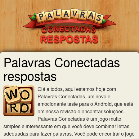
Palavras Conectadas
respostas
Olá a todos, aqui estamos hoje com
Palavras Conectadas, um novo e
emocionante teste para o Android, que está
em nossa revisão e encontrar soluções.
Palavras Conectadas é um jogo muito
simples e interessante em que você deve combinar letras
adequadas para fazer palavras. Você pode encontrar o jogo