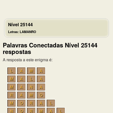
Nível 25144
Letras: LAMANRO
Palavras Conectadas Nível 25144
respostas
A resposta a este enigma é:
L
A
M
A
M
A
L
A
M
A
N
A
R
A
M
O
M
O
R
A
L
N
O
R
M
A
L