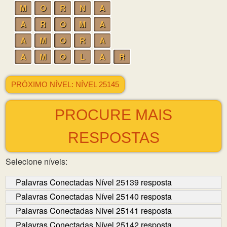
M
O
R
N
A
A
R
O
M
A
A
M
O
R
A
A
M
O
L
A
R
PRÓXIMO NÍVEL: NÍVEL 25145
PROCURE MAIS
RESPOSTAS
Selecione níveis:
Palavras Conectadas Nível 25139 resposta
Palavras Conectadas Nível 25140 resposta
Palavras Conectadas Nível 25141 resposta
Palavras Conectadas Nível 25142 resposta