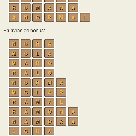
R
O
M
A
N
A
A
N
O
R
M
A
L
Palavras de bônus:
N
O
R
A
M
O
L
A
M
A
N
O
R
A
L
O
N
O
R
M
A
M
O
L
A
R
R
A
M
A
L
R
A
M
O
N
A
N
A
M
O
R
A
L
O
N
A