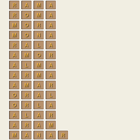
R
A
M
A
R
O
M
A
M
O
R
A
M
O
N
A
R
A
L
A
A
M
O
R
A
L
M
A
A
R
M
A
A
M
A
R
O
R
A
L
O
R
L
A
A
L
A
R
A
R
A
M
M
A
N
A
R