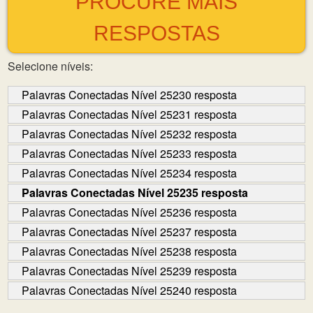
PROCURE MAIS
RESPOSTAS
Selecione níveis:
Palavras Conectadas Nível 25230 resposta
Palavras Conectadas Nível 25231 resposta
Palavras Conectadas Nível 25232 resposta
Palavras Conectadas Nível 25233 resposta
Palavras Conectadas Nível 25234 resposta
Palavras Conectadas Nível 25235 resposta
Palavras Conectadas Nível 25236 resposta
Palavras Conectadas Nível 25237 resposta
Palavras Conectadas Nível 25238 resposta
Palavras Conectadas Nível 25239 resposta
Palavras Conectadas Nível 25240 resposta