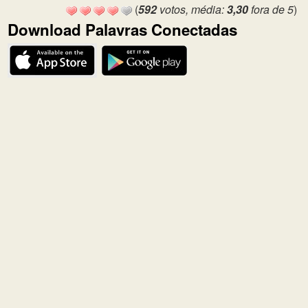
(
592
votos, média:
3,30
fora de 5
)
Download Palavras Conectadas