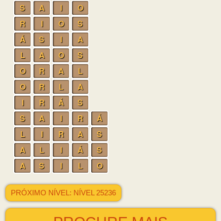
S
A
I
O
R
I
O
S
Á
S
I
A
L
A
O
S
O
R
A
L
O
R
L
A
I
R
Á
S
S
A
I
R
Á
L
I
R
A
S
A
L
I
Á
S
A
S
I
L
O
PRÓXIMO NÍVEL: NÍVEL 25236