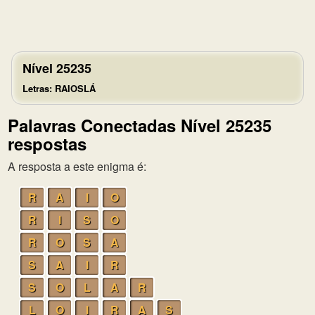
Nível 25235
Letras: RAIOSLÁ
Palavras Conectadas Nível 25235
respostas
A resposta a este enigma é:
R
A
I
O
R
I
S
O
R
O
S
A
S
A
I
R
S
O
L
A
R
L
O
I
R
A
S