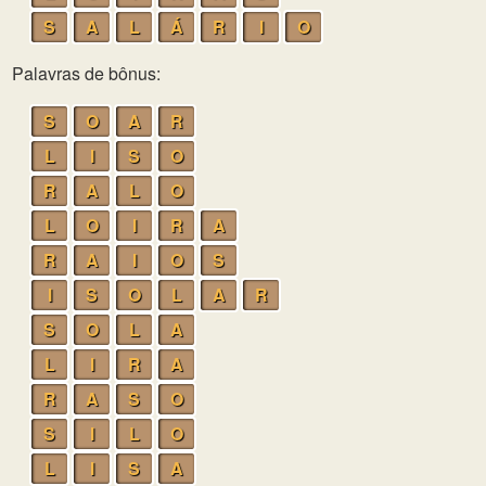
S
A
L
Á
R
I
O
Palavras de bônus:
S
O
A
R
L
I
S
O
R
A
L
O
L
O
I
R
A
R
A
I
O
S
I
S
O
L
A
R
S
O
L
A
L
I
R
A
R
A
S
O
S
I
L
O
L
I
S
A