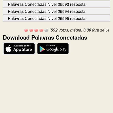
Palavras Conectadas Nível 25593 resposta
Palavras Conectadas Nível 25594 resposta
Palavras Conectadas Nível 25595 resposta
(
592
votos, média:
3,30
fora de 5
)
Download Palavras Conectadas