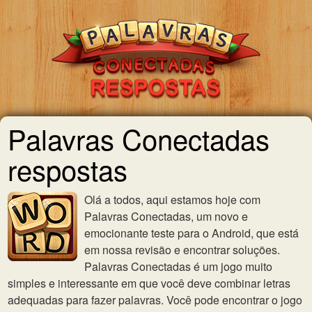
Palavras Conectadas
respostas
Olá a todos, aqui estamos hoje com
Palavras Conectadas, um novo e
emocionante teste para o Android, que está
em nossa revisão e encontrar soluções.
Palavras Conectadas é um jogo muito
simples e interessante em que você deve combinar letras
adequadas para fazer palavras. Você pode encontrar o jogo