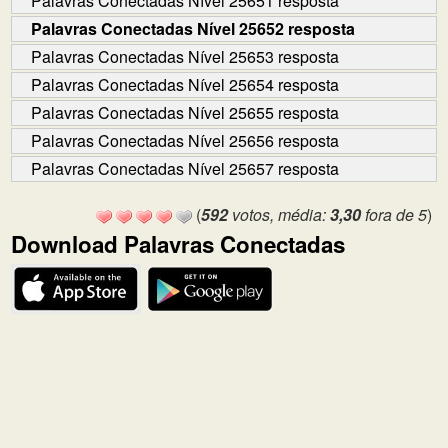
Palavras Conectadas Nível 25651 resposta
Palavras Conectadas Nível 25652 resposta
Palavras Conectadas Nível 25653 resposta
Palavras Conectadas Nível 25654 resposta
Palavras Conectadas Nível 25655 resposta
Palavras Conectadas Nível 25656 resposta
Palavras Conectadas Nível 25657 resposta
(
592
votos, média:
3,30
fora de 5
)
Download Palavras Conectadas