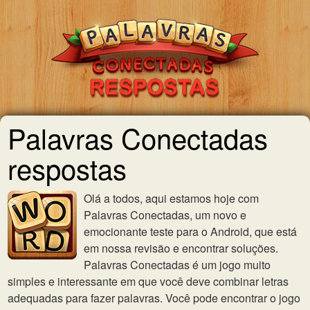
Palavras Conectadas
respostas
Olá a todos, aqui estamos hoje com
Palavras Conectadas, um novo e
emocionante teste para o Android, que está
em nossa revisão e encontrar soluções.
Palavras Conectadas é um jogo muito
simples e interessante em que você deve combinar letras
adequadas para fazer palavras. Você pode encontrar o jogo