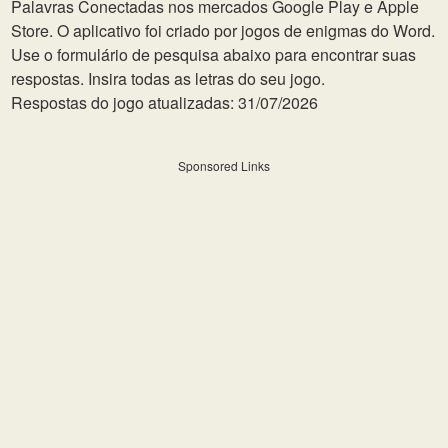
Palavras Conectadas nos mercados Google Play e Apple
Store. O aplicativo foi criado por jogos de enigmas do Word.
Use o formulário de pesquisa abaixo para encontrar suas
respostas. Insira todas as letras do seu jogo.
Respostas do jogo atualizadas: 31/07/2026
Sponsored Links