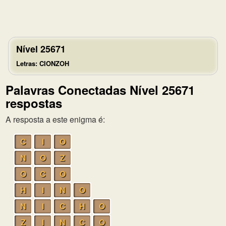
Nível 25671
Letras: CIONZOH
Palavras Conectadas Nível 25671
respostas
A resposta a este enigma é:
C
I
O
N
O
Z
O
C
O
H
I
N
O
N
I
C
H
O
Z
I
N
C
O