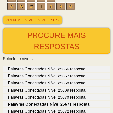
C
O
Z
I
N
H
O
PRÓXIMO NÍVEL: NÍVEL 25672
PROCURE MAIS
RESPOSTAS
Selecione níveis:
Palavras Conectadas Nível 25666 resposta
Palavras Conectadas Nível 25667 resposta
Palavras Conectadas Nível 25668 resposta
Palavras Conectadas Nível 25669 resposta
Palavras Conectadas Nível 25670 resposta
Palavras Conectadas Nível 25671 resposta
Palavras Conectadas Nível 25672 resposta