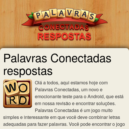
Palavras Conectadas
respostas
Olá a todos, aqui estamos hoje com
Palavras Conectadas, um novo e
emocionante teste para o Android, que está
em nossa revisão e encontrar soluções.
Palavras Conectadas é um jogo muito
simples e interessante em que você deve combinar letras
adequadas para fazer palavras. Você pode encontrar o jogo