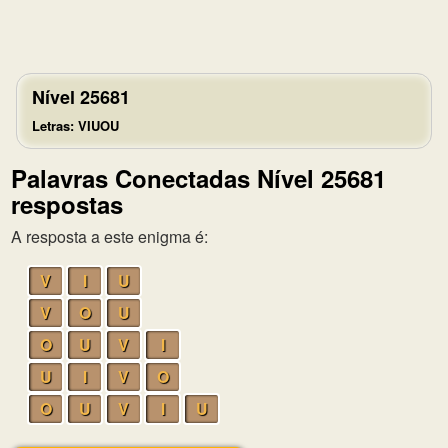
Nível 25681
Letras: VIUOU
Palavras Conectadas Nível 25681
respostas
A resposta a este enigma é:
V
I
U
V
O
U
O
U
V
I
U
I
V
O
O
U
V
I
U