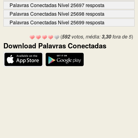
Palavras Conectadas Nível 25697 resposta
Palavras Conectadas Nível 25698 resposta
Palavras Conectadas Nível 25699 resposta
(
592
votos, média:
3,30
fora de 5
)
Download Palavras Conectadas