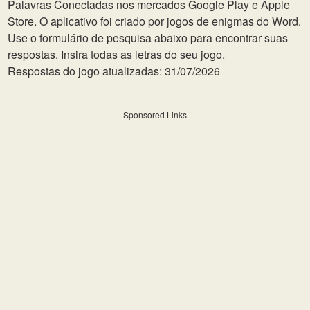
Palavras Conectadas nos mercados Google Play e Apple
Store. O aplicativo foi criado por jogos de enigmas do Word.
Use o formulário de pesquisa abaixo para encontrar suas
respostas. Insira todas as letras do seu jogo.
Respostas do jogo atualizadas: 31/07/2026
Sponsored Links