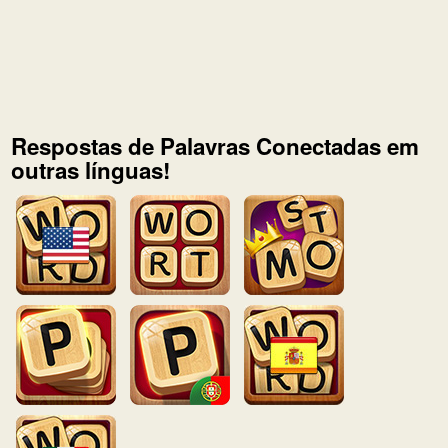
Respostas de Palavras Conectadas em
outras línguas!