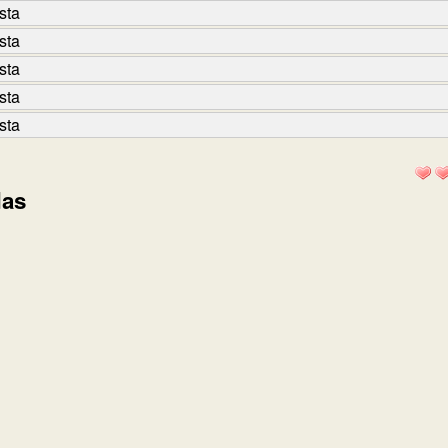
sta
sta
sta
sta
sta
das