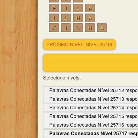
F
I
L
A
I
L
H
A
F
I
L
H
A
PRÓXIMO NÍVEL: NÍVEL 25718
Selecione níveis:
Palavras Conectadas Nível 25712 respo
Palavras Conectadas Nível 25713 respo
Palavras Conectadas Nível 25714 respo
Palavras Conectadas Nível 25715 respo
Palavras Conectadas Nível 25716 respo
Palavras Conectadas Nível 25717 res