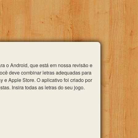
ra o Android, que está em nossa revisão e
você deve combinar letras adequadas para
e Apple Store. O aplicativo foi criado por
as. Insira todas as letras do seu jogo.