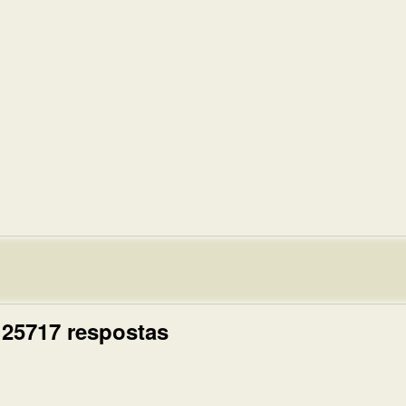
 25717 respostas