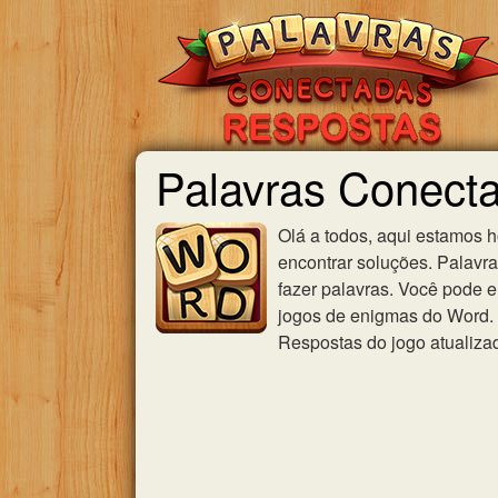
Palavras Conect
Olá a todos, aqui estamos 
encontrar soluções. Palavr
fazer palavras. Você pode e
jogos de enigmas do Word. U
Respostas do jogo atualiza