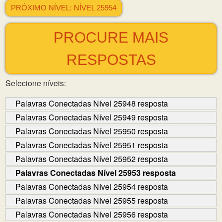
PRÓXIMO NÍVEL: NÍVEL 25954
PROCURE MAIS
RESPOSTAS
Selecione níveis:
Palavras Conectadas Nível 25948 resposta
Palavras Conectadas Nível 25949 resposta
Palavras Conectadas Nível 25950 resposta
Palavras Conectadas Nível 25951 resposta
Palavras Conectadas Nível 25952 resposta
Palavras Conectadas Nível 25953 resposta
Palavras Conectadas Nível 25954 resposta
Palavras Conectadas Nível 25955 resposta
Palavras Conectadas Nível 25956 resposta