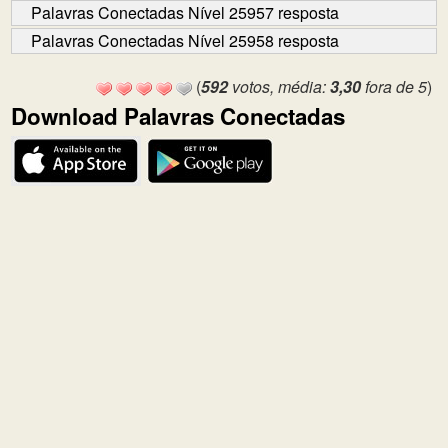
Palavras Conectadas Nível 25957 resposta
Palavras Conectadas Nível 25958 resposta
(
592
votos, média:
3,30
fora de 5
)
Download Palavras Conectadas