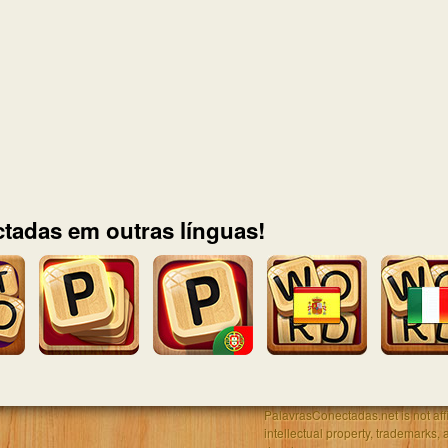
tadas em outras línguas!
PalavrasConectadas.net is not affil
intellectual property, trademarks, 