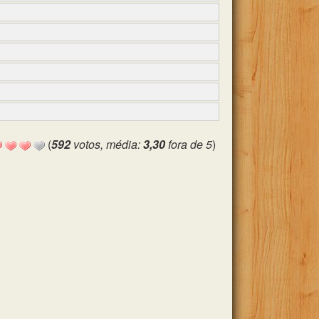
(
592
votos, média:
3,30
fora de 5
)