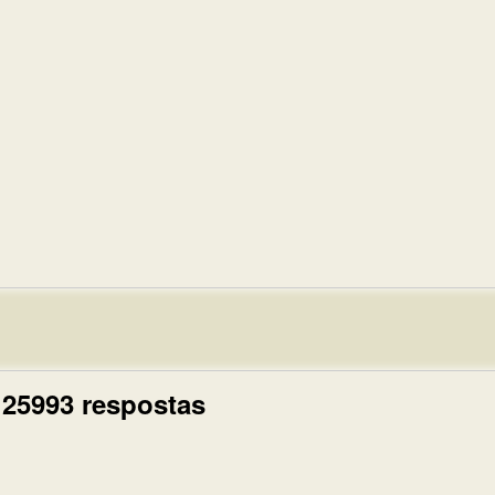
 25993 respostas