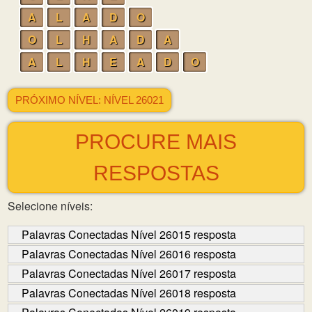
A
L
A
D
O
O
L
H
A
D
A
A
L
H
E
A
D
O
PRÓXIMO NÍVEL: NÍVEL 26021
PROCURE MAIS
RESPOSTAS
Selecione níveis:
Palavras Conectadas Nível 26015 resposta
Palavras Conectadas Nível 26016 resposta
Palavras Conectadas Nível 26017 resposta
Palavras Conectadas Nível 26018 resposta