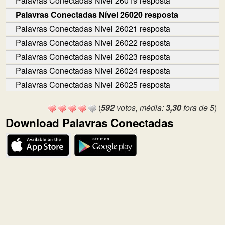
Palavras Conectadas Nível 26019 resposta
Palavras Conectadas Nível 26020 resposta
Palavras Conectadas Nível 26021 resposta
Palavras Conectadas Nível 26022 resposta
Palavras Conectadas Nível 26023 resposta
Palavras Conectadas Nível 26024 resposta
Palavras Conectadas Nível 26025 resposta
(
592
votos, média:
3,30
fora de 5
)
Download Palavras Conectadas