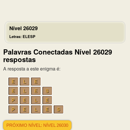
Nível 26029
Letras: ELESP
Palavras Conectadas Nível 26029
respostas
A resposta a este enigma é:
E
L
E
E
L
E
S
P
E
L
E
P
E
L
E
S
PRÓXIMO NÍVEL: NÍVEL 26030