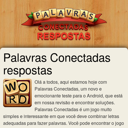
Palavras Conectadas
respostas
Olá a todos, aqui estamos hoje com
Palavras Conectadas, um novo e
emocionante teste para o Android, que está
em nossa revisão e encontrar soluções.
Palavras Conectadas é um jogo muito
simples e interessante em que você deve combinar letras
adequadas para fazer palavras. Você pode encontrar o jogo