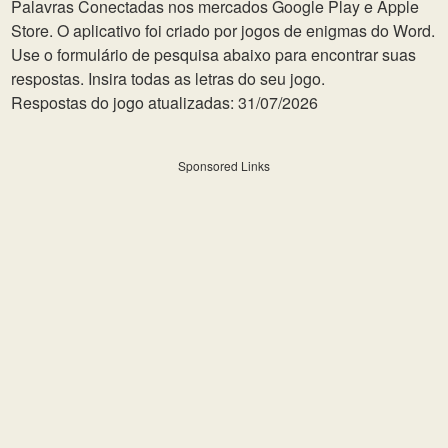
Palavras Conectadas nos mercados Google Play e Apple
Store. O aplicativo foi criado por jogos de enigmas do Word.
Use o formulário de pesquisa abaixo para encontrar suas
respostas. Insira todas as letras do seu jogo.
Respostas do jogo atualizadas: 31/07/2026
Sponsored Links