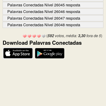
Palavras Conectadas Nível 26045 resposta
Palavras Conectadas Nível 26046 resposta
Palavras Conectadas Nível 26047 resposta
Palavras Conectadas Nível 26048 resposta
(
592
votos, média:
3,30
fora de 5
)
Download Palavras Conectadas