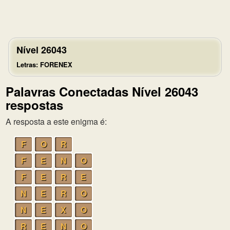
Nível 26043
Letras: FORENEX
Palavras Conectadas Nível 26043
respostas
A resposta a este enigma é:
F
O
R
F
E
N
O
F
E
R
E
N
E
R
O
N
E
X
O
R
E
N
O