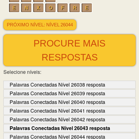
E
N
X
O
F
R
E
PRÓXIMO NÍVEL: NÍVEL 26044
PROCURE MAIS
RESPOSTAS
Selecione níveis:
Palavras Conectadas Nível 26038 resposta
Palavras Conectadas Nível 26039 resposta
Palavras Conectadas Nível 26040 resposta
Palavras Conectadas Nível 26041 resposta
Palavras Conectadas Nível 26042 resposta
Palavras Conectadas Nível 26043 resposta
Palavras Conectadas Nível 26044 resposta