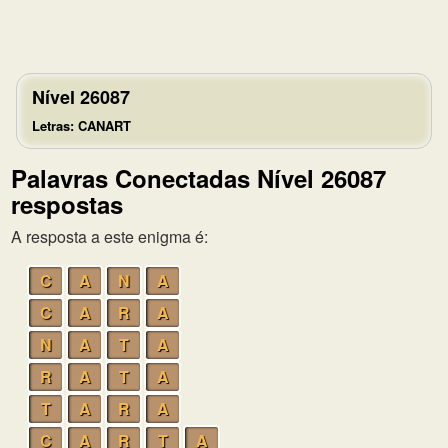
Nível 26087
Letras: CANART
Palavras Conectadas Nível 26087
respostas
A resposta a este enigma é:
C
A
N
A
C
A
R
A
N
A
T
A
R
A
T
A
T
A
R
A
C
A
R
T
A