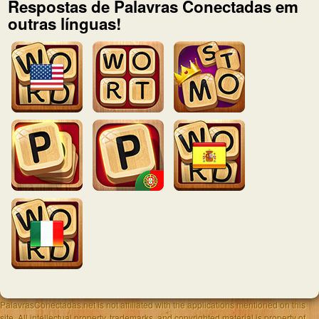
Respostas de Palavras Conectadas em
outras línguas!
PalavrasConectadas.net is not affiliated with the applications mentioned on this
site. All intellectual property, trademarks, and copyrighted material is property of