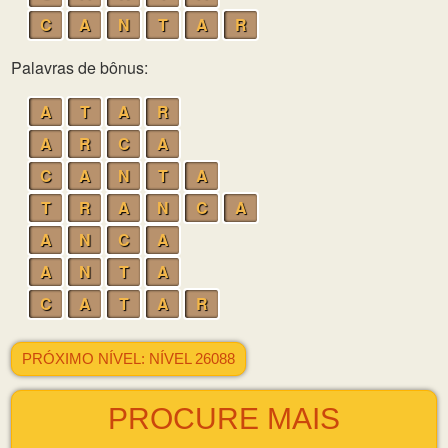
C
A
N
T
A
R
Palavras de bônus:
A
T
A
R
A
R
C
A
C
A
N
T
A
T
R
A
N
C
A
A
N
C
A
A
N
T
A
C
A
T
A
R
PRÓXIMO NÍVEL: NÍVEL 26088
PROCURE MAIS