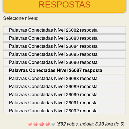
RESPOSTAS
Selecione níveis:
Palavras Conectadas Nível 26082 resposta
Palavras Conectadas Nível 26083 resposta
Palavras Conectadas Nível 26084 resposta
Palavras Conectadas Nível 26085 resposta
Palavras Conectadas Nível 26086 resposta
Palavras Conectadas Nível 26087 resposta
Palavras Conectadas Nível 26088 resposta
Palavras Conectadas Nível 26089 resposta
Palavras Conectadas Nível 26090 resposta
Palavras Conectadas Nível 26091 resposta
Palavras Conectadas Nível 26092 resposta
(
592
votos, média:
3,30
fora de 5
)