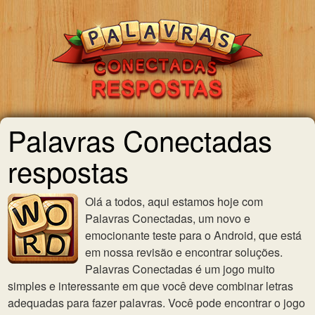
Palavras Conectadas
respostas
Olá a todos, aqui estamos hoje com
Palavras Conectadas, um novo e
emocionante teste para o Android, que está
em nossa revisão e encontrar soluções.
Palavras Conectadas é um jogo muito
simples e interessante em que você deve combinar letras
adequadas para fazer palavras. Você pode encontrar o jogo