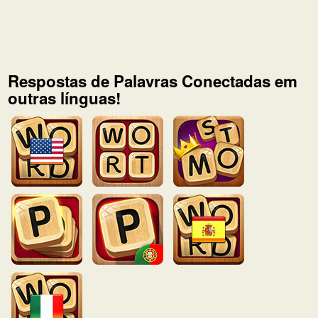
Respostas de Palavras Conectadas em
outras línguas!