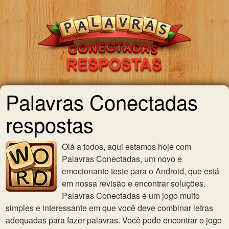
Palavras Conectadas
respostas
Olá a todos, aqui estamos hoje com
Palavras Conectadas, um novo e
emocionante teste para o Android, que está
em nossa revisão e encontrar soluções.
Palavras Conectadas é um jogo muito
simples e interessante em que você deve combinar letras
adequadas para fazer palavras. Você pode encontrar o jogo