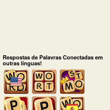
Respostas de Palavras Conectadas em
outras línguas!