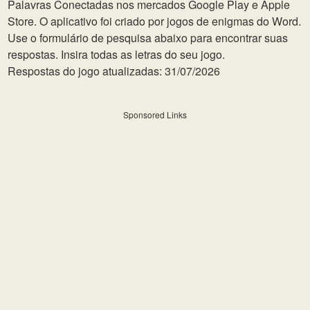
Palavras Conectadas nos mercados Google Play e Apple
Store. O aplicativo foi criado por jogos de enigmas do Word.
Use o formulário de pesquisa abaixo para encontrar suas
respostas. Insira todas as letras do seu jogo.
Respostas do jogo atualizadas: 31/07/2026
Sponsored Links