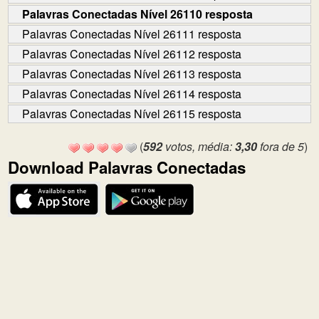
Palavras Conectadas Nível 26110 resposta
Palavras Conectadas Nível 26111 resposta
Palavras Conectadas Nível 26112 resposta
Palavras Conectadas Nível 26113 resposta
Palavras Conectadas Nível 26114 resposta
Palavras Conectadas Nível 26115 resposta
(
592
votos, média:
3,30
fora de 5
)
Download Palavras Conectadas