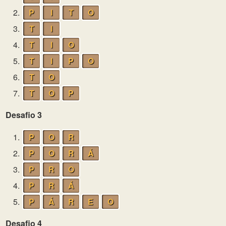
2.
P
I
T
O
3.
T
I
4.
T
I
O
5.
T
I
P
O
6.
T
O
7.
T
O
P
Desafio 3
1.
P
O
R
2.
P
O
R
Á
3.
P
R
O
4.
P
R
Á
5.
P
Á
R
E
O
Desafio 4