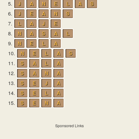
5.
J
A
N
E
L
A
S
6.
J
E
A
N
S
7.
L
A
J
E
8.
N
A
S
A
L
9.
N
E
L
A
10.
N
E
L
A
S
11.
S
A
L
A
12.
S
A
N
A
13.
S
E
J
A
14.
S
E
L
A
15.
S
E
N
A
Sponsored Links