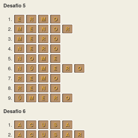
Desafio 5
1.
E
R
M
O
2.
M
E
N
O
R
3.
M
E
R
O
4.
N
E
R
O
5.
N
O
M
E
6.
N
Ú
M
E
R
O
7.
R
E
M
O
8.
R
E
N
O
9.
Ú
M
E
R
O
Desafio 6
1.
A
C
U
S
A
2.
A
C
U
S
A
R