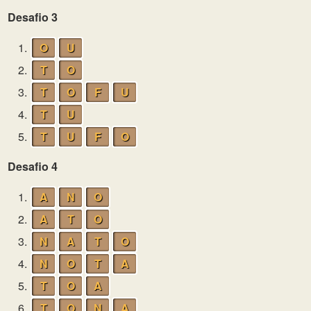
Desafio 3
1.
O
U
2.
T
O
3.
T
O
F
U
4.
T
U
5.
T
U
F
O
Desafio 4
1.
A
N
O
2.
A
T
O
3.
N
A
T
O
4.
N
O
T
A
5.
T
O
A
6.
T
O
N
A