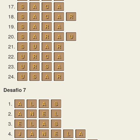
17.
S
A
C
A
18.
S
A
C
A
R
19.
S
A
R
A
20.
S
A
R
A
U
21.
S
U
A
R
22.
U
R
C
A
23.
U
R
S
A
24.
U
S
A
R
Desafio 7
1.
A
L
A
S
2.
A
N
E
L
3.
E
L
A
S
4.
J
A
N
E
L
A