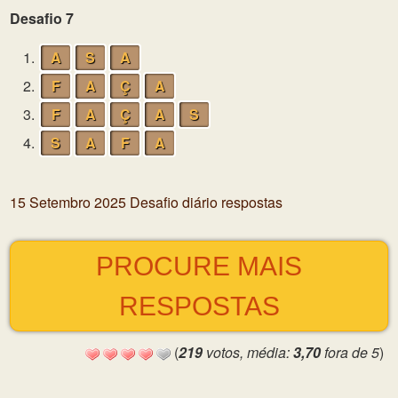
Desafio 7
1.
A
S
A
2.
F
A
Ç
A
3.
F
A
Ç
A
S
4.
S
A
F
A
15 Setembro 2025 Desafio diário respostas
PROCURE MAIS
RESPOSTAS
(
219
votos, média:
3,70
fora de 5
)