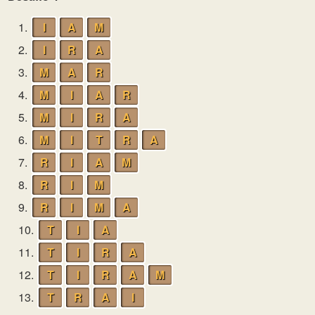
1.
I
A
M
2.
I
R
A
3.
M
A
R
4.
M
I
A
R
5.
M
I
R
A
6.
M
I
T
R
A
7.
R
I
A
M
8.
R
I
M
9.
R
I
M
A
10.
T
I
A
11.
T
I
R
A
12.
T
I
R
A
M
13.
T
R
A
I