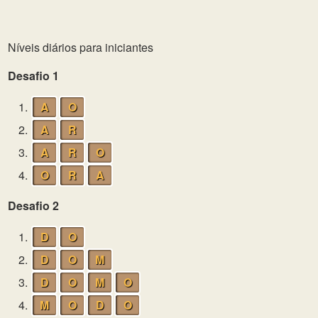
Níveis diários para iniciantes
Desafio 1
1.
A
O
2.
A
R
3.
A
R
O
4.
O
R
A
Desafio 2
1.
D
O
2.
D
O
M
3.
D
O
M
O
4.
M
O
D
O