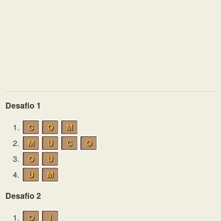
Desafio 1
1.
C
O
M
2.
M
U
C
O
3.
O
U
4.
U
M
Desafio 2
1.
O
I