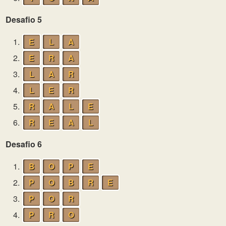
Desafio 5
1.
E
L
A
2.
E
R
A
3.
L
A
R
4.
L
E
R
5.
R
A
L
E
6.
R
E
A
L
Desafio 6
1.
B
O
P
E
2.
P
O
B
R
E
3.
P
O
R
4.
P
R
O