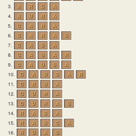
3.
A
R
C
A
4.
A
U
R
A
5.
C
A
R
A
6.
C
A
R
A
S
7.
C
A
S
A
8.
C
A
S
A
R
9.
C
A
U
S
A
10.
C
A
U
S
A
R
11.
C
R
U
A
12.
C
U
R
A
13.
C
U
R
A
S
14.
R
A
S
A
15.
R
A
S
C
A
16.
R
U
A
S