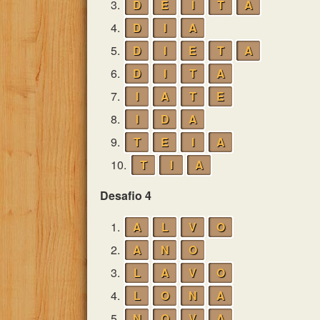
3.
D
E
I
T
A
4.
D
I
A
5.
D
I
E
T
A
6.
D
I
T
A
7.
I
A
T
E
8.
I
D
A
9.
T
E
I
A
10.
T
I
A
Desafio 4
1.
A
L
V
O
2.
A
N
O
3.
L
A
V
O
4.
L
O
N
A
5.
N
O
V
A