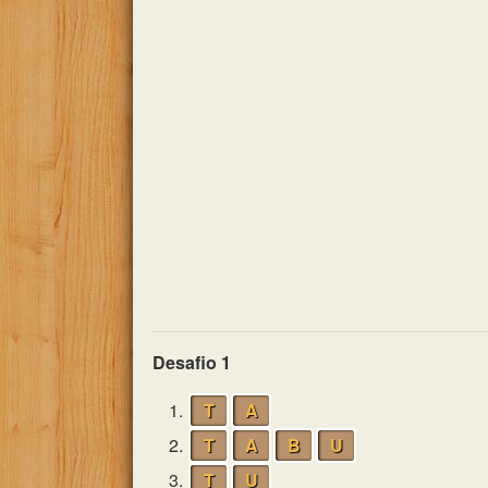
Desafio 1
1.
T
A
2.
T
A
B
U
3.
T
U