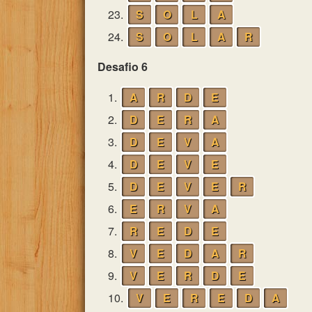
23.
S
O
L
A
24.
S
O
L
A
R
Desafio 6
1.
A
R
D
E
2.
D
E
R
A
3.
D
E
V
A
4.
D
E
V
E
5.
D
E
V
E
R
6.
E
R
V
A
7.
R
E
D
E
8.
V
E
D
A
R
9.
V
E
R
D
E
10.
V
E
R
E
D
A