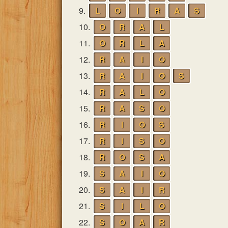
9.
L
O
I
R
A
S
10.
O
R
A
L
11.
O
R
L
A
12.
R
A
I
O
13.
R
A
I
O
S
14.
R
A
L
O
15.
R
A
S
O
16.
R
I
O
S
17.
R
I
S
O
18.
R
O
S
A
19.
S
A
I
O
20.
S
A
I
R
21.
S
I
L
O
22.
S
O
A
R