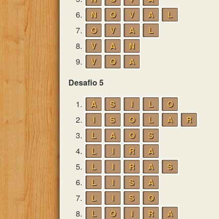
6.
N
O
V
A
L
7.
O
V
A
L
8.
V
A
N
9.
V
O
A
Desafio 5
1.
A
S
I
L
O
2.
I
S
O
L
A
R
3.
L
A
O
S
4.
L
I
R
A
5.
L
I
R
A
S
6.
L
I
S
A
7.
L
I
S
O
8.
L
O
I
R
A