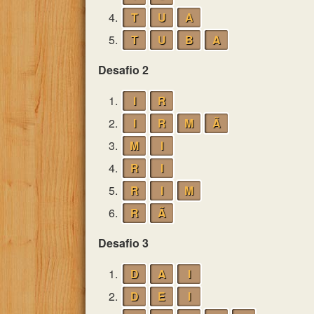
4.
T
U
A
5.
T
U
B
A
Desafio 2
1.
I
R
2.
I
R
M
Ã
3.
M
I
4.
R
I
5.
R
I
M
6.
R
Ã
Desafio 3
1.
D
A
I
2.
D
E
I