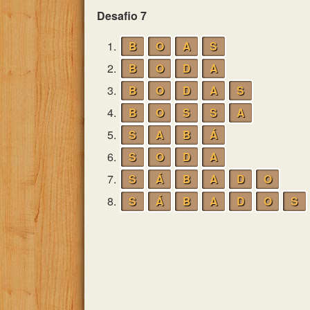
Desafio 7
1.
B
O
A
S
2.
B
O
D
A
3.
B
O
D
A
S
4.
B
O
S
S
A
5.
S
A
B
Á
6.
S
O
D
A
7.
S
Á
B
A
D
O
8.
S
Á
B
A
D
O
S