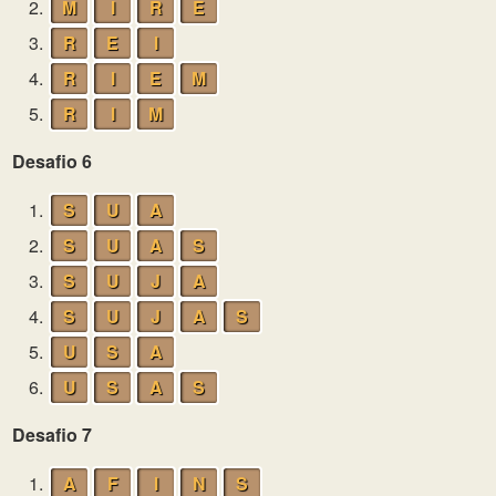
2.
M
I
R
E
3.
R
E
I
4.
R
I
E
M
5.
R
I
M
Desafio 6
1.
S
U
A
2.
S
U
A
S
3.
S
U
J
A
4.
S
U
J
A
S
5.
U
S
A
6.
U
S
A
S
Desafio 7
1.
A
F
I
N
S