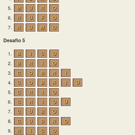
5.
M
U
R
O
6.
R
U
F
O
7.
R
U
M
O
Desafio 5
1.
B
I
C
O
2.
B
R
I
O
3.
C
O
B
R
I
4.
C
O
B
R
I
U
5.
C
R
I
O
6.
C
R
I
O
U
7.
C
U
B
O
8.
C
U
B
R
O
9.
R
I
C
O