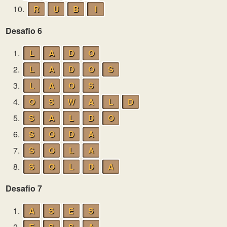
10.
R
U
B
I
Desafio 6
1.
L
A
D
O
2.
L
A
D
O
S
3.
L
A
O
S
4.
O
S
W
A
L
D
5.
S
A
L
D
O
6.
S
O
D
A
7.
S
O
L
A
8.
S
O
L
D
A
Desafio 7
1.
A
S
E
S
2.
E
S
S
A