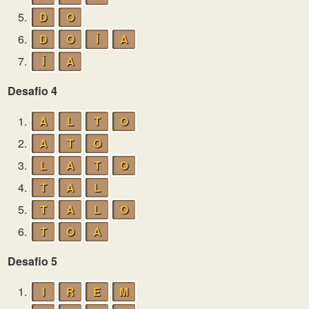
5.
D
O
6.
D
O
Í
A
7.
Í
A
Desafio 4
1.
A
L
T
O
2.
A
T
O
3.
L
A
T
O
4.
T
A
L
5.
T
A
L
O
6.
T
O
A
Desafio 5
1.
I
R
E
M