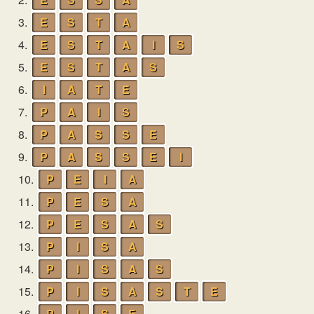
3.
E
S
T
A
4.
E
S
T
A
I
S
5.
E
S
T
A
S
6.
I
A
T
E
7.
P
A
I
S
8.
P
A
S
S
E
9.
P
A
S
S
E
I
10.
P
E
I
A
11.
P
E
S
A
12.
P
E
S
A
S
13.
P
I
S
A
14.
P
I
S
A
S
15.
P
I
S
A
S
T
E
16.
P
I
S
E