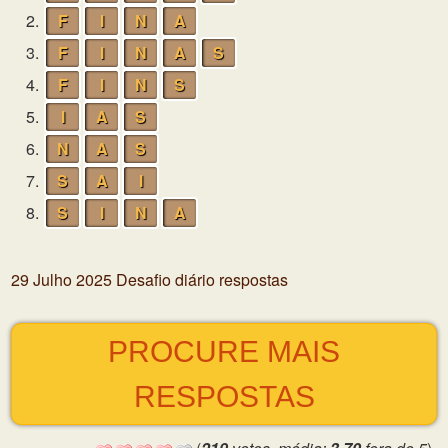
2.
F
I
N
A
3.
F
I
N
A
S
4.
F
I
N
S
5.
I
A
S
6.
N
A
S
7.
S
A
I
8.
S
I
N
A
29 Julho 2025 Desafio diário respostas
PROCURE MAIS
RESPOSTAS