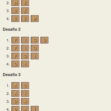
2.
M
E
3.
S
E
4.
S
E
M
Desafio 2
1.
F
I
G
O
2.
F
I
O
3.
F
O
I
4.
O
I
Desafio 3
1.
A
O
2.
A
Í
3.
D
A
4.
D
A
Í