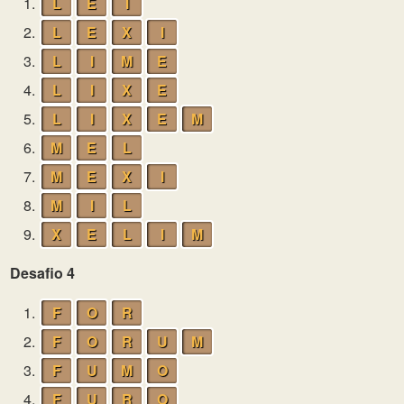
1.
L
E
I
2.
L
E
X
I
3.
L
I
M
E
4.
L
I
X
E
5.
L
I
X
E
M
6.
M
E
L
7.
M
E
X
I
8.
M
I
L
9.
X
E
L
I
M
Desafio 4
1.
F
O
R
2.
F
O
R
U
M
3.
F
U
M
O
4.
F
U
R
O