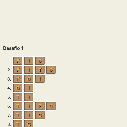
Desafio 1
1.
F
I
O
2.
F
I
T
O
3.
F
O
I
4.
O
I
5.
T
I
6.
T
I
F
O
7.
T
I
O
8.
T
O