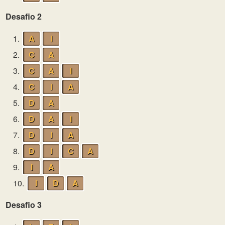
Desafio 2
1.
A
I
2.
C
A
3.
C
A
I
4.
C
I
A
5.
D
A
6.
D
A
I
7.
D
I
A
8.
D
I
C
A
9.
I
A
10.
I
D
A
Desafio 3