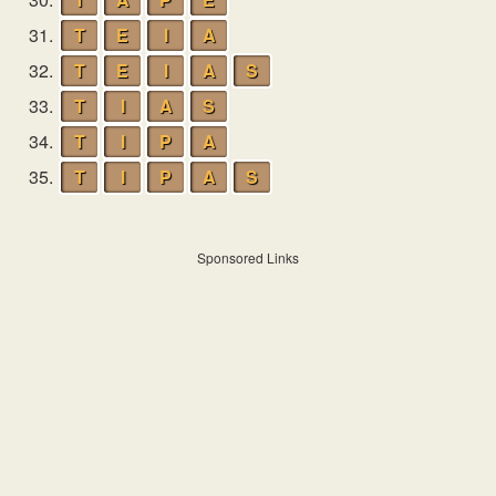
31.
T
E
I
A
32.
T
E
I
A
S
33.
T
I
A
S
34.
T
I
P
A
35.
T
I
P
A
S
Sponsored Links