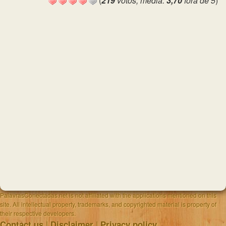
(
219
votos, média:
3,70
fora de 5
)
PalavrasConectadas.net is not affiliated with the applications mentioned on this
site. All intellectual property, trademarks, and copyrighted material is property of
their respective developers.
|
|
Contact us
Disclaimer
Privacy policy