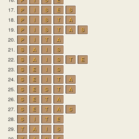
17.
P
I
S
E
S
18.
P
I
S
T
A
19.
P
I
S
T
A
S
20.
P
I
T
A
21.
S
A
I
S
22.
S
A
I
S
T
E
23.
S
E
I
S
24.
S
E
I
T
A
25.
S
E
S
T
A
26.
S
E
T
A
27.
S
E
T
A
S
28.
S
I
T
E
29.
T
A
I
S
30.
T
A
P
E